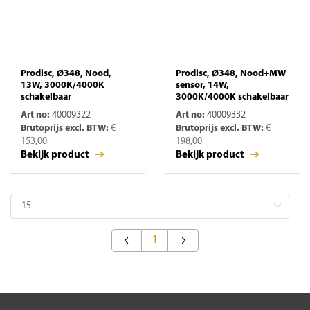
Prodisc, Ø348, Nood,
Prodisc, Ø348, Nood+MW
13W, 3000K/4000K
sensor, 14W,
schakelbaar
3000K/4000K schakelbaar
Art no:
40009322
Art no:
40009332
Brutoprijs excl. BTW:
€
Brutoprijs excl. BTW:
€
153,00
198,00
Bekijk product
Bekijk product
1