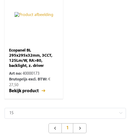
Ecopanel BL
295x295x32mm, 3CCT,
125Lm/W, RA>80,
backlight, z. driver
Art no:
40000173
Brutoprijs excl. BTW:
€
27,50
Bekijk product
1