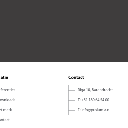
atie
Contact
ferenties
Riga 10, Barendrecht
ownloads
T: +31 180 64 54 00
et merk
E: info@prolumia.nl
ontact