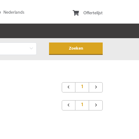
Offertelijst
1
1