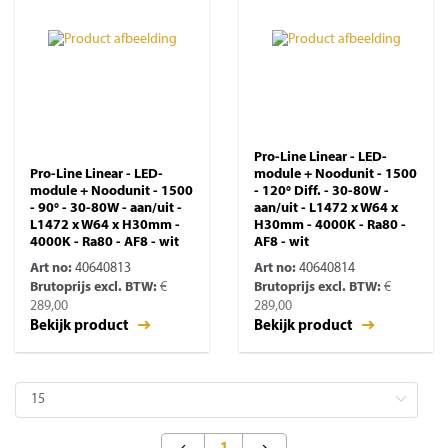
Pro-Line Linear - LED-
Pro-Line Linear - LED-
module + Noodunit - 1500
module + Noodunit - 1500
- 120° Diff. - 30-80W -
- 90° - 30-80W - aan/uit -
aan/uit - L1472 x W64 x
L1472 x W64 x H30mm -
H30mm - 4000K - Ra80 -
4000K - Ra80 - AF8 - wit
AF8 - wit
Art no:
40640813
Art no:
40640814
Brutoprijs excl. BTW:
€
Brutoprijs excl. BTW:
€
289,00
289,00
Bekijk product
Bekijk product