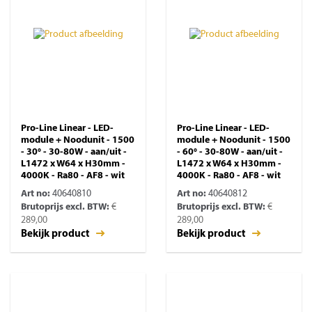
Pro-Line Linear - LED-
Pro-Line Linear - LED-
module + Noodunit - 1500
module + Noodunit - 1500
- 30° - 30-80W - aan/uit -
- 60° - 30-80W - aan/uit -
L1472 x W64 x H30mm -
L1472 x W64 x H30mm -
4000K - Ra80 - AF8 - wit
4000K - Ra80 - AF8 - wit
Art no:
40640810
Art no:
40640812
Brutoprijs excl. BTW:
€
Brutoprijs excl. BTW:
€
289,00
289,00
Bekijk product
Bekijk product