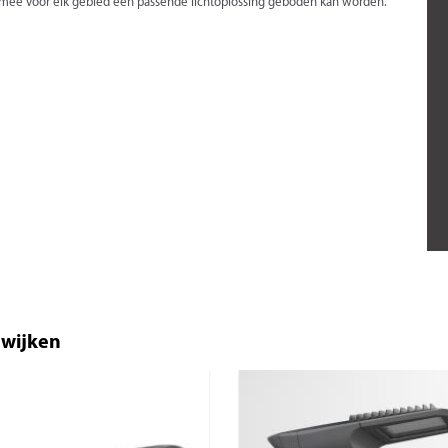
rmee voor elk gebied een passende lichtoplossing geboden kan worden.
nwijken