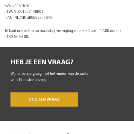
KVK: 24151616
BTW: NL001802148B01
IBAN: NL75INGB0693235845
Je kunt ons bellen op maandag t/m vrijdag van 08.30 uur – 17.00 uur op
0180 64 54 00.
HEB JE EEN VRAAG?
Wij helpen je graag met het vinden van de juiste
verlichtingstoepassing.
STEL EEN VRAAG