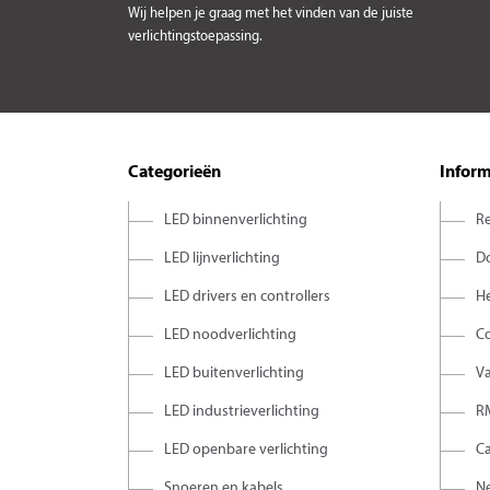
Wij helpen je graag met het vinden van de juiste
verlichtingstoepassing.
Categorieën
Inform
LED binnenverlichting
Re
LED lijnverlichting
D
LED drivers en controllers
H
LED noodverlichting
C
LED buitenverlichting
V
LED industrieverlichting
R
LED openbare verlichting
C
Snoeren en kabels
Ne