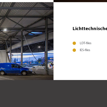
Lichttechnisch
LDT-files
IES-files