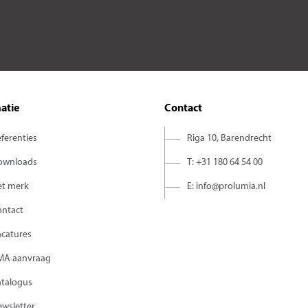
atie
Contact
ferenties
Riga 10, Barendrecht
ownloads
T: +31 180 64 54 00
et merk
E: info@prolumia.nl
ontact
acatures
MA aanvraag
atalogus
wsletter