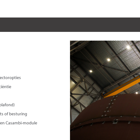
lectoropties
ciëntie
plafond)
s of besturing
r en Casambi-module