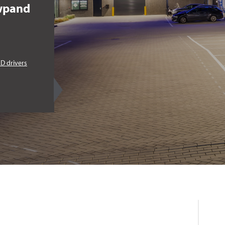
wpand
D drivers