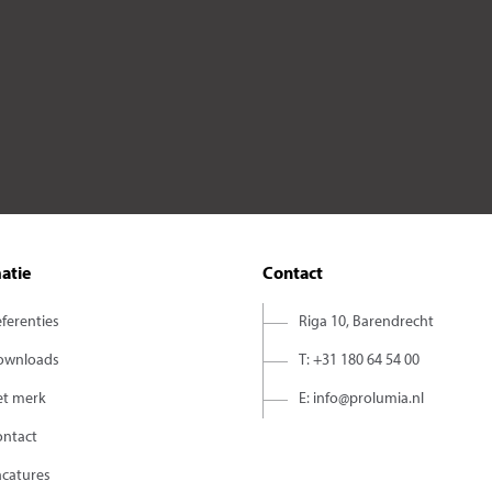
atie
Contact
ferenties
Riga 10, Barendrecht
ownloads
T: +31 180 64 54 00
et merk
E: info@prolumia.nl
ontact
acatures