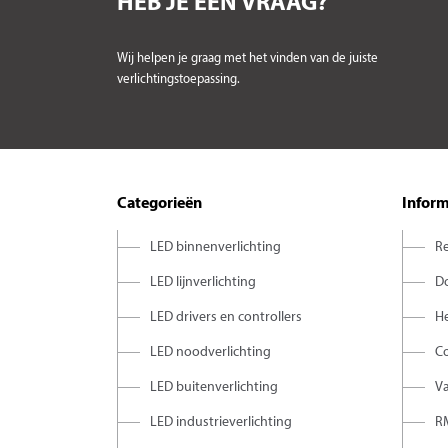
HEB JE EEN VRAAG?
Wij helpen je graag met het vinden van de juiste
verlichtingstoepassing.
Categorieën
Inform
LED binnenverlichting
Re
LED lijnverlichting
D
LED drivers en controllers
H
LED noodverlichting
C
LED buitenverlichting
V
LED industrieverlichting
R