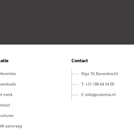
atie
Contact
ferenties
Riga 10, Barendrecht
ownloads
T: +31 180 64 54 00
et merk
E: info@prolumia.nl
ontact
acatures
MA aanvraag