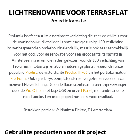
LICHTRENOVATIE VOOR TERRASFLAT
Projectinformatie
Prolumia heeft een ruim assortiment verlichting die zeer geschikt is voor
de woningbouw. Niet alleen is onze energiezuinige LED verlichting
kostenbesparend en onderhoudsvriendelijk, maar is ook zeer aantrekkelijk
voor het oog. Voor de renovatie voor een groot aantal terrasflats in
Amstelveen, is er om die reden gekozen voor de LED verlichting van
Prolumia. In totaal zijn er 280 armaturen geplaatst, waaronder onze
populaire
Prodisc
, de waterdichte
Prodisc II IP65
en het portiekarmatuur
Pro-Portal
. Ook zijn de systeemplafonds niet vergeten en voorzien van
nieuwe LED verlichting. De oude fluorescentiearmaturen zijn vervangen
door de
Pro-Office
met lage UGR en onze
I-Panel
, met onder andere
noodfunctie. Een mooi project met een mooi resultaat.
Betrokken partijen: Veldhuizen Elektro, TU Amsterdam
Gebruikte producten voor dit project