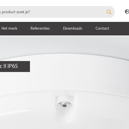
Het merk
Referenties
Downloads
Contact
 II IP65