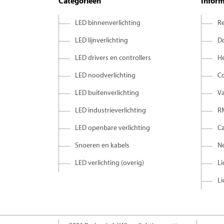
Categorieën
Inform
LED binnenverlichting
Re
LED lijnverlichting
D
LED drivers en controllers
H
LED noodverlichting
C
LED buitenverlichting
V
LED industrieverlichting
R
LED openbare verlichting
C
Snoeren en kabels
Ne
LED verlichting (overig)
Li
Li