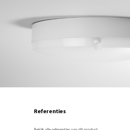
Referenties
Bekijk alle referenties van dit product.