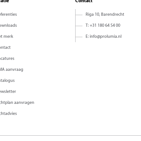
atie
Contact
ferenties
Riga 10, Barendrecht
ownloads
T: +31 180 64 54 00
et merk
E: info@prolumia.nl
ontact
acatures
MA aanvraag
atalogus
wsletter
chtplan aanvragen
chtadvies