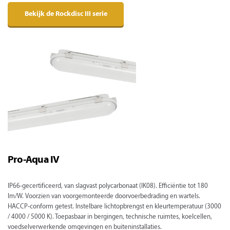
Bekijk de Rockdisc III serie
Pro-Aqua IV
IP66-gecertificeerd, van slagvast polycarbonaat (IK08). Efficiëntie tot 180
lm/W. Voorzien van voorgemonteerde doorvoerbedrading en wartels.
HACCP-conform getest. Instelbare lichtopbrengst en kleurtemperatuur (3000
/ 4000 / 5000 K). Toepasbaar in bergingen, technische ruimtes, koelcellen,
voedselverwerkende omgevingen en buiteninstallaties.