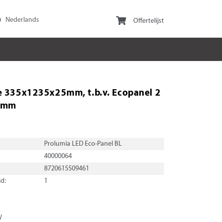
Offertelijst
 335x1235x25mm, t.b.v. Ecopanel 2
2mm
Prolumia LED Eco-Panel BL
40000064
8720615509461
d:
1
W