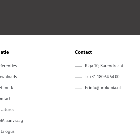
atie
Contact
ferenties
Riga 10, Barendrecht
ownloads
T: +31 180 64 54 00
et merk
E: info@prolumia.nl
ontact
acatures
MA aanvraag
atalogus