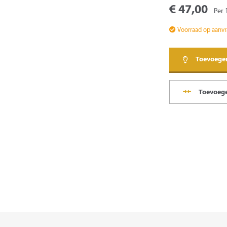
€ 47,00
Per 
Voorraad op aanv
Toevoege
Toevoege