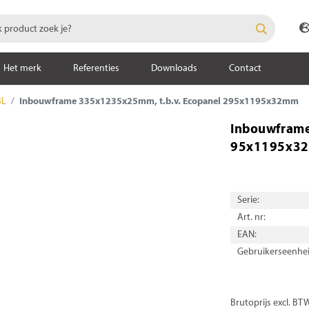
Het merk
Referenties
Downloads
Contact
BL
Inbouwframe 335x1235x25mm, t.b.v. Ecopanel 295x1195x32mm
Inbouwframe
95x1195x3
Serie:
Art. nr:
EAN:
Gebruikerseenhei
Brutoprijs excl. BT