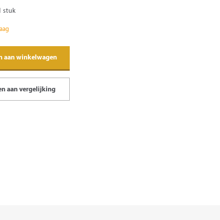
1 stuk
raag
n aan winkelwagen
n aan vergelijking