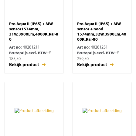
Pro Aqua II (IP65) + MW
Pro Aqua II (IP65) + MW
sensor1574mm,
sensor + nood
31W,3900Lm,4000K,Ra>8
1574mm,32W,3900Lm,40
0
00K,Ra>80
Art no:
40281211
Art no:
40281251
Brutoprijs excl. BTW:
€
Brutoprijs excl. BTW:
€
183,50
259,50
Bekijk product
Bekijk product