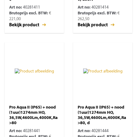
Art no:
40281411
Art no:
40281414
Brutoprijs excl. BTW:
€
Brutoprijs excl. BTW:
€
221,00
262,50
Bekijk product
Bekijk product
Pro Aqua II (IP65) + nood
Pro Aqua II (IP65) + nood
(1uur)1274mm HO,
(1uur)1274mm HO,
36,5W,4600Lm,4000K,Ra
36,5W,4600Lm,4000K,Ra
>80
>80, d
Art no:
40281441
Art no:
40281444
Brutoprijs excl. BTW:
€
Brutoprijs excl. BTW:
€