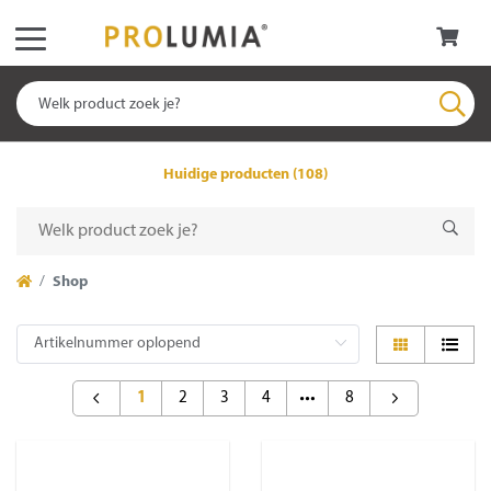
Huidige producten (108)
Shop
1
2
3
4
8