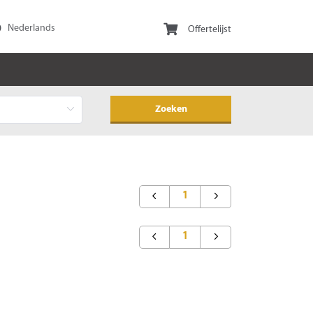
Offertelijst
1
1