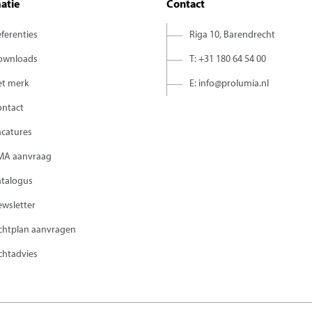
atie
Contact
ferenties
Riga 10, Barendrecht
ownloads
T: +31 180 64 54 00
et merk
E: info@prolumia.nl
ontact
acatures
MA aanvraag
atalogus
wsletter
chtplan aanvragen
chtadvies