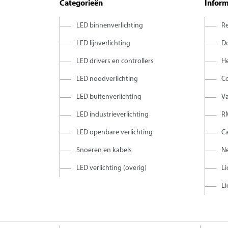
Categorieën
Inform
LED binnenverlichting
Re
LED lijnverlichting
D
LED drivers en controllers
H
LED noodverlichting
C
LED buitenverlichting
V
LED industrieverlichting
R
LED openbare verlichting
C
Snoeren en kabels
Ne
LED verlichting (overig)
Li
Li