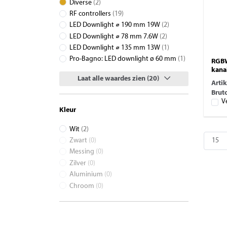
Diverse
(2)
RF controllers
(19)
LED Downlight ⌀ 190 mm 19W
(2)
LED Downlight ⌀ 78 mm 7.6W
(2)
LED Downlight ⌀ 135 mm 13W
(1)
Pro-Bagno: LED downlight ø 60 mm
(1)
RGBW
kana
Laat alle waardes zien (20)
Arti
Bruto
V
Kleur
Wit
(2)
Zwart
(0)
Messing
(0)
Zilver
(0)
Aluminium
(0)
Chroom
(0)