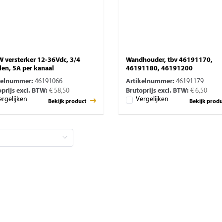
 versterker 12-36Vdc, 3/4
Wandhouder, tbv 46191170,
len, 5A per kanaal
46191180, 46191200
kelnummer:
46191066
Artikelnummer:
46191179
prijs excl. BTW:
€ 58,50
Brutoprijs excl. BTW:
€ 6,50
ergelijken
Vergelijken
Bekijk product
Bekijk prod