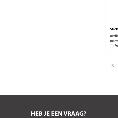
Stick
Arti
Bruto
V
HEB JE EEN VRAAG?