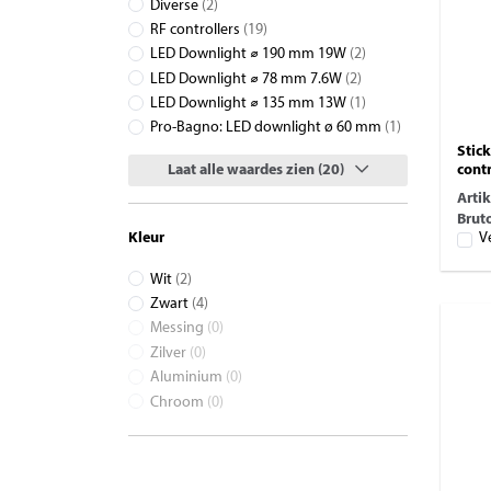
Diverse
(2)
RF controllers
(19)
LED Downlight ⌀ 190 mm 19W
(2)
LED Downlight ⌀ 78 mm 7.6W
(2)
LED Downlight ⌀ 135 mm 13W
(1)
Pro-Bagno: LED downlight ø 60 mm
(1)
Stick
contr
Laat alle waardes zien (20)
Arti
Bruto
V
Kleur
Wit
(2)
Zwart
(4)
Messing
(0)
Zilver
(0)
Aluminium
(0)
Chroom
(0)