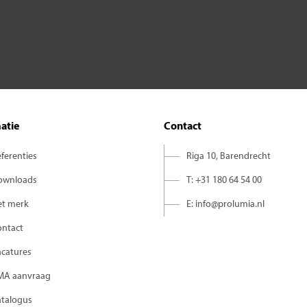
atie
Contact
ferenties
Riga 10, Barendrecht
ownloads
T: +31 180 64 54 00
et merk
E: info@prolumia.nl
ontact
acatures
MA aanvraag
atalogus