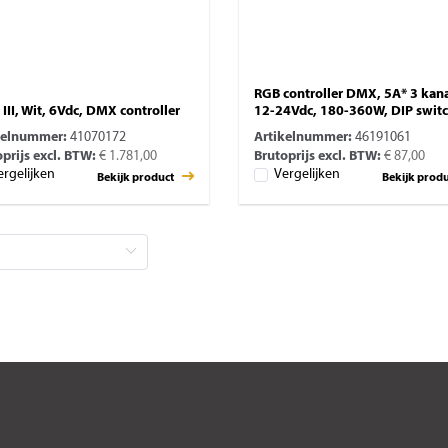
RGB controller DMX, 5A* 3 kan
 III, Wit, 6Vdc, DMX controller
12-24Vdc, 180-360W, DIP swit
kelnummer:
41070172
Artikelnummer:
46191061
prijs excl. BTW:
€ 1.781,00
Brutoprijs excl. BTW:
€ 87,00
ergelijken
Vergelijken
Bekijk product
Bekijk prod