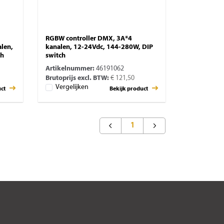
RGBW controller DMX, 3A*4
alen,
kanalen, 12-24Vdc, 144-280W, DIP
ch
switch
Artikelnummer:
46191062
Brutoprijs excl. BTW:
€ 121,50
Vergelijken
uct
Bekijk product
1